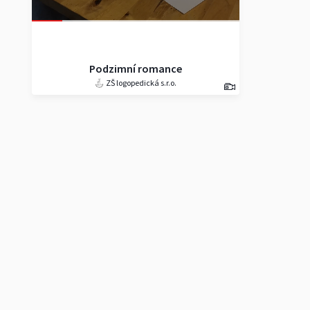
Podzimní romance
ZŠ logopedická s.r.o.