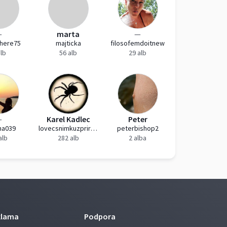
—
marta
—
here75
majticka
filosofemdoitnew
alb
56 alb
29 alb
—
Karel Kadlec
Peter
na039
lovecsnimkuzprirody
peterbishop2
alb
282 alb
2 alba
klama
Podpora