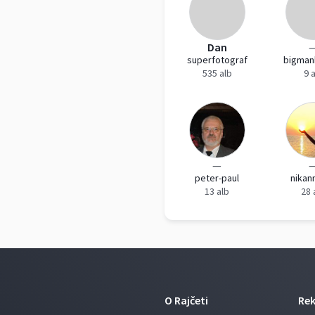
Dan
superfotograf
bigman
535 alb
9 
—
peter-paul
nikan
13 alb
28 
O Rajčeti
Re