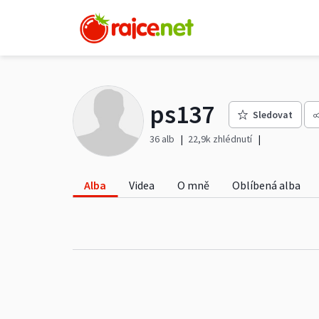
ps137
Sledovat
36 alb
22,9k zhlédnutí
Alba
Videa
O mně
Oblíbená alba